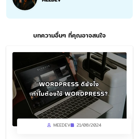
บทความอื่นๆ ที่คุณอาจสนใจ
MEEDEV
21/08/2024