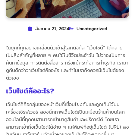
สิงหาคม 21, 2024
Uncategorized
ในยุคที่ทุกอย่างเคลื่อนตัวเข้าสู่โลกดิจิทัล “เว็บไซต์” ได้กลาย
เป็นสิ่งสำคัญที่หลาย ๆ คนใช้ในชีวิตประจำวัน ไม่ว่าจะเป็นการ
ค้นหาข้อมูล การติดต่อสื่อสาร หรือแม้กระทั่งการทำธุรกิจ เรามา
ดูกันดีกว่าว่าเว็บไซต์คืออะไร และทำไมเราถึงควรมีเว็บไซต์ของ
ตัวเอง
เว็บไซต์คืออะไร?
เว็บไซต์ก็คือกลุ่มของหน้าเว็บที่เชื่อมโยงกันและถูกเก็บไว้บน
เครื่องเซิร์ฟเวอร์ ลองนึกภาพเว็บไซต์เป็นเหมือนร้านค้าบนโลก
ออนไลน์ที่ทุกคนสามารถเข้ามาดูสินค้าและบริการได้ โดยเรา
สามารถเข้าถึงเว็บไซต์ได้ง่าย ๆ แค่พิมพ์ที่อยู่เว็บไซต์ (URL) ลง
ในเว็บเบราว์เซอร์ แล้วเนื้อหาของเว็บไซต์ก็จะแสดงขึ้นมา