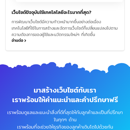
เว็บไซต์ปัจจุบันใช้เทคโลโลยีอะไรมากที่สุด?
การพัฒนาเว็บไซต์มีความก้าวหน้ามากขึ้นอย่างต่อเนื่อง
เทคโนโลยีที่ใช้ในการสร้างและจัดการเว็บไซต์ก็เปลี่ยนแปลงไปตาม
ความต้องการของผู้ใช้และนวัตกรรมใหม่ๆ ที่เกิดขึ้น
อ่านต่อ
มาสร้างเว็บไซต์กับเรา
เราพร้อมให้คำแนะนำและคำปรึกษาฟรี
เราพร้อมดูแลและแนะนำสิ่งที่ดีที่สุดให้กับลูกค้าและเป็นที่ปรึกษา
ในทุกๆ ด้าน
เราพร้อมที่จะช่วยให้ธุรกิจของลูกค้าเติบโตไปด้วยกัน