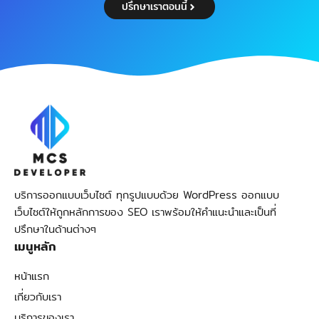
ปรึกษาเราตอนนี้
บริการออกแบบเว็บไซต์ ทุกรูปแบบด้วย WordPress ออกแบบ
เว็บไซต์ให้ถูกหลักการของ SEO เราพร้อมให้คำแนะนำและเป็นที่
ปรึกษาในด้านต่างๆ
เมนูหลัก
หน้าแรก
เกี่ยวกับเรา
บริการของเรา