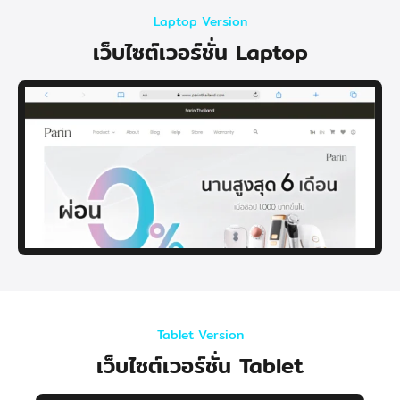
Laptop Version
เว็บไซต์เวอร์ชั่น Laptop
Tablet Version
เว็บไซต์เวอร์ชั่น Tablet